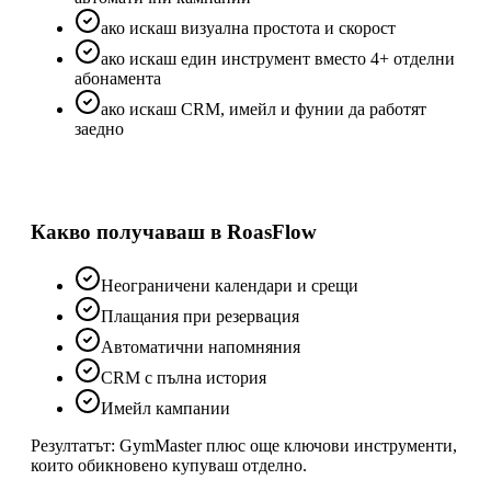
ако искаш визуална простота и скорост
ако искаш един инструмент вместо 4+ отделни
абонамента
ако искаш CRM, имейл и фунии да работят
заедно
Какво получаваш в RoasFlow
Неограничени календари и срещи
Плащания при резервация
Автоматични напомняния
CRM с пълна история
Имейл кампании
Резултатът:
GymMaster
плюс още ключови инструменти,
които обикновено купуваш отделно.