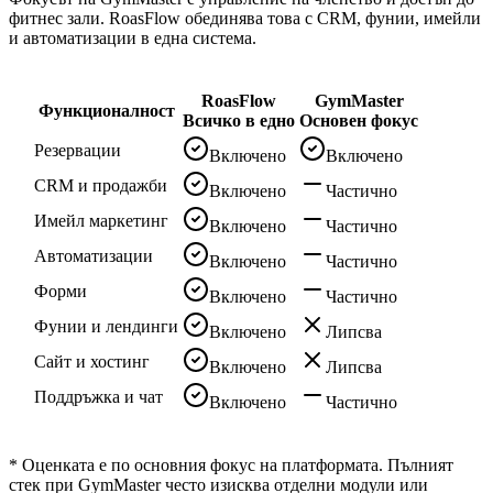
фитнес зали
. RoasFlow обединява това с CRM, фунии, имейли
и автоматизации в една система.
RoasFlow
GymMaster
Функционалност
Всичко в едно
Основен фокус
Резервации
Включено
Включено
CRM и продажби
Включено
Частично
Имейл маркетинг
Включено
Частично
Автоматизации
Включено
Частично
Форми
Включено
Частично
Фунии и лендинги
Включено
Липсва
Сайт и хостинг
Включено
Липсва
Поддръжка и чат
Включено
Частично
* Оценката е по основния фокус на платформата. Пълният
стек при
GymMaster
често изисква отделни модули или