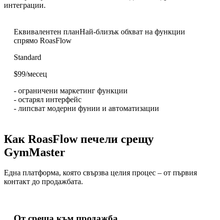
интеграции.
Еквивалентен план
Най-близък обхват на функции
спрямо RoasFlow
Standard
$99/месец
-
ограничени маркетинг функции
-
остарял интерфейс
-
липсват модерни фунии и автоматизации
Как RoasFlow печели срещу
GymMaster
Една платформа, която свързва целия процес – от първия
контакт до продажбата.
От среща към продажба