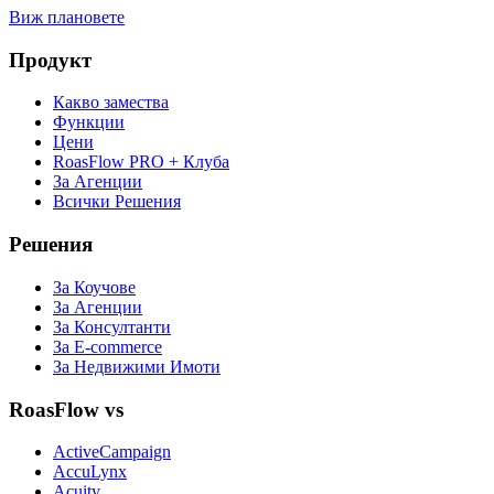
Виж плановете
Продукт
Какво замества
Функции
Цени
RoasFlow PRO + Клуба
За Агенции
Всички Решения
Решения
За Коучове
За Агенции
За Консултанти
За E-commerce
За Недвижими Имоти
RoasFlow vs
ActiveCampaign
AccuLynx
Acuity