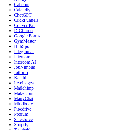
Cal.com
Calendly
ChatGPT
ClickFunnels
ConvertKit
DrChrono
Google Forms
GymMaster
HubSpot
Integromat
Intercom
Intercom AI
JobNimbus
Jotform
Kajabi
Leadpages
Mailchimp
Make.com
ManyChat
Mindbody
Pipedrive
Podium
Salesforce
Shopify
Teachable