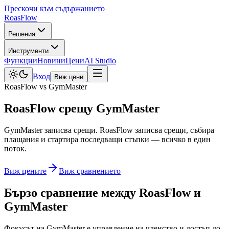
Прескочи към съдържанието
Roas
Flow
Решения
Инструменти
Функции
Новини
Цени
AI Studio
Вход
Виж цени
RoasFlow vs
GymMaster
RoasFlow срещу
GymMaster
GymMaster записва срещи. RoasFlow записва срещи, събира
плащания и стартира последващи стъпки — всичко в един
поток.
Виж цените
Виж сравнението
Бързо сравнение между RoasFlow и
GymMaster
Фокусът на
GymMaster
е
управление на членство и достъп до