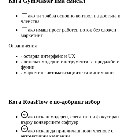
Кога
GymMaster
има смисъл
ако ти трябва основно контрол на достъпа и
членства
ако имаш прост работен поток без сложен
маркетинг
Ограничения
-
остарял интерфейс и UX
-
липсват модерни инструменти за продажби и
фунии
-
маркетинг автоматизациите са минимални
Кога RoasFlow е по-добрият избор
ако искаш модерен, елегантен и фокусиран
върху конверсиите софтуер
ако искаш да привличаш нови членове с
автоматични кампании