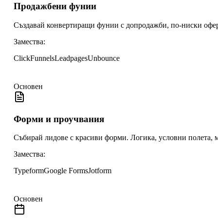
Продажбени фунии
Създавай конвертиращи фунии с допродажби, по-ниски офер
Замества:
ClickFunnels
Leadpages
Unbounce
Основен
Форми и проучвания
Събирай лидове с красиви форми. Логика, условни полета,
Замества:
Typeform
Google Forms
Jotform
Основен