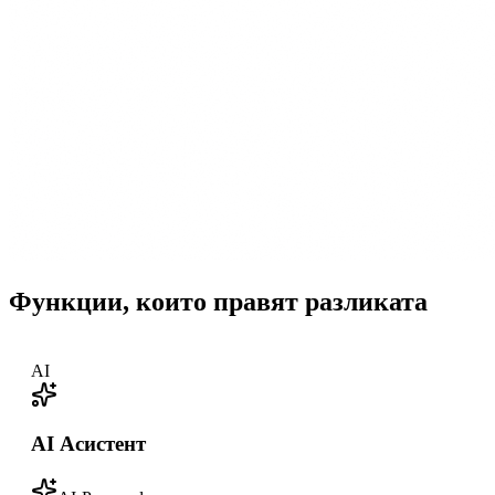
Функции, които правят разликата
AI
AI Асистент