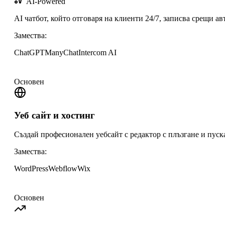
AI-Powered
AI чатбот, който отговаря на клиенти 24/7, записва срещи а
Замества:
ChatGPT
ManyChat
Intercom AI
Основен
Уеб сайт и хостинг
Създай професионален уебсайт с редактор с плъзгане и пуск
Замества:
WordPress
Webflow
Wix
Основен