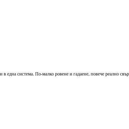
и в една система. По-малко ровене и гадаене, повече реално свъ