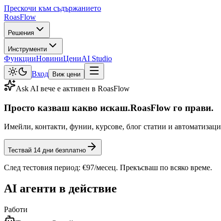
Прескочи към съдържанието
Roas
Flow
Решения
Инструменти
Функции
Новини
Цени
AI Studio
Вход
Виж цени
Ask AI вече е активен в RoasFlow
Просто казваш какво искаш.
RoasFlow го прави.
Имейли, контакти, фунии, курсове, блог статии и автоматизаци
Тествай
14
дни безплатно
След тестовия период:
€97
/месец
. Прекъсваш по всяко време.
AI агенти в действие
Работи