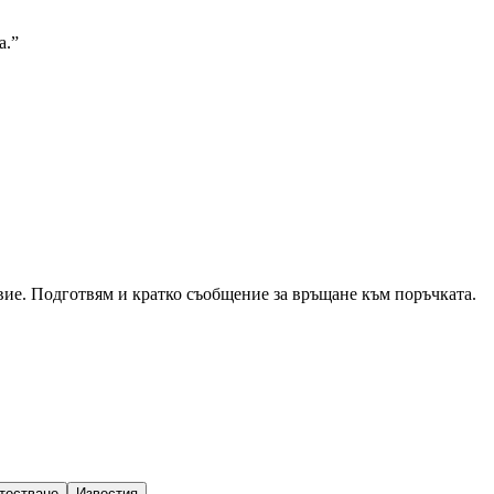
а.
”
вие. Подготвям и кратко съобщение за връщане към поръчката.
тестване
Известия