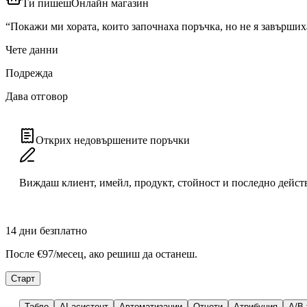
Ти пишеш
Онлайн магазин
“
Покажи ми хората, които започнаха поръчка, но не я завърших
Чете данни
Подрежда
Дава отговор
Открих недовършените поръчки
Виждаш клиент, имейл, продукт, стойност и последно дейст
14
дни безплатно
После
€97
/месец, ако решиш да останеш.
Старт
Табло
AI асистент
Автоматизации
Отчети
Атрибуция
A/B 