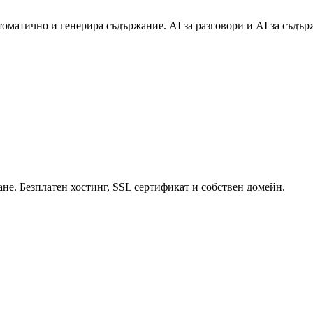
втоматично и генерира съдържание. AI за разговори и AI за съдър
ане. Безплатен хостинг, SSL сертификат и собствен домейн.