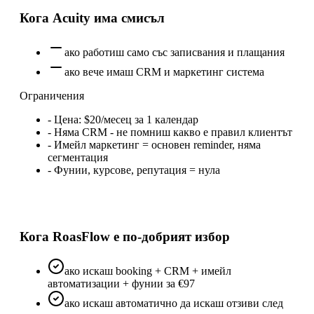
Кога
Acuity
има смисъл
ако работиш само със записвания и плащания
ако вече имаш CRM и маркетинг система
Ограничения
-
Цена: $20/месец за 1 календар
-
Няма CRM - не помниш какво е правил клиентът
-
Имейл маркетинг = основен reminder, няма
сегментация
-
Фунии, курсове, репутация = нула
Кога RoasFlow е по-добрият избор
ако искаш booking + CRM + имейл
автоматизации + фунии за €97
ако искаш автоматично да искаш отзиви след