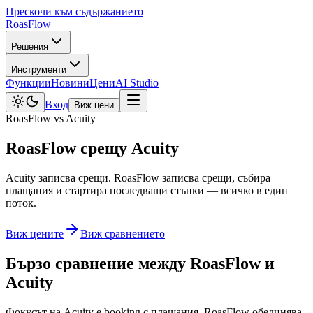
Прескочи към съдържанието
Roas
Flow
Решения
Инструменти
Функции
Новини
Цени
AI Studio
Вход
Виж цени
RoasFlow vs
Acuity
RoasFlow срещу
Acuity
Acuity записва срещи. RoasFlow записва срещи, събира
плащания и стартира последващи стъпки — всичко в един
поток.
Виж цените
Виж сравнението
Бързо сравнение между RoasFlow и
Acuity
Фокусът на
Acuity
е
booking с плащания
. RoasFlow обединява