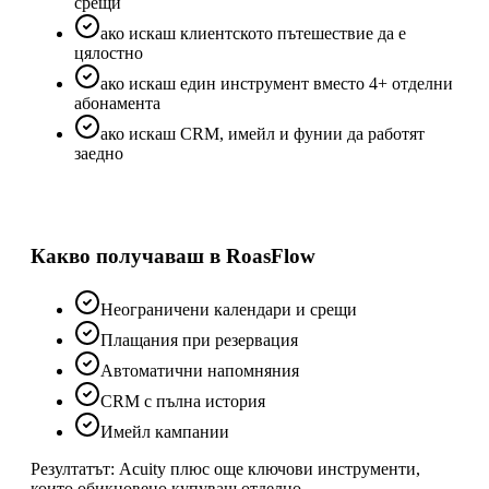
срещи
ако искаш клиентското пътешествие да е
цялостно
ако искаш един инструмент вместо 4+ отделни
абонамента
ако искаш CRM, имейл и фунии да работят
заедно
Какво получаваш в RoasFlow
Неограничени календари и срещи
Плащания при резервация
Автоматични напомняния
CRM с пълна история
Имейл кампании
Резултатът:
Acuity
плюс още ключови инструменти,
които обикновено купуваш отделно.