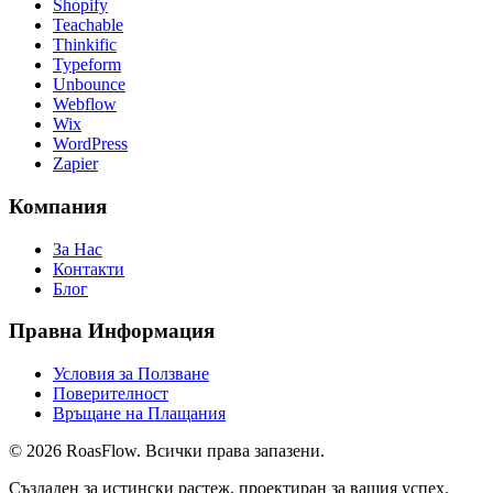
Shopify
Teachable
Thinkific
Typeform
Unbounce
Webflow
Wix
WordPress
Zapier
Компания
За Нас
Контакти
Блог
Правна Информация
Условия за Ползване
Поверителност
Връщане на Плащания
©
2026
Roas
Flow
. Всички права запазени.
Създаден за истински растеж, проектиран за вашия успех.