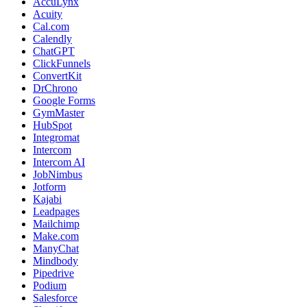
AccuLynx
Acuity
Cal.com
Calendly
ChatGPT
ClickFunnels
ConvertKit
DrChrono
Google Forms
GymMaster
HubSpot
Integromat
Intercom
Intercom AI
JobNimbus
Jotform
Kajabi
Leadpages
Mailchimp
Make.com
ManyChat
Mindbody
Pipedrive
Podium
Salesforce