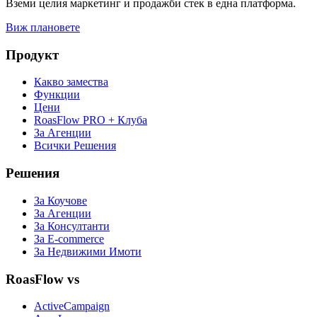
Вземи целия маркетинг и продажби стек в една платформа.
Виж плановете
Продукт
Какво замества
Функции
Цени
RoasFlow PRO + Клуба
За Агенции
Всички Решения
Решения
За Коучове
За Агенции
За Консултанти
За E-commerce
За Недвижими Имоти
RoasFlow vs
ActiveCampaign