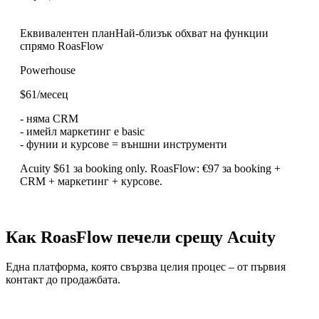
Еквивалентен план
Най-близък обхват на функции
спрямо RoasFlow
Powerhouse
$61/месец
-
няма CRM
-
имейл маркетинг е basic
-
фунии и курсове = външни инструменти
Acuity $61 за booking only. RoasFlow: €97 за booking +
CRM + маркетинг + курсове.
Как RoasFlow печели срещу
Acuity
Една платформа, която свързва целия процес – от първия
контакт до продажбата.