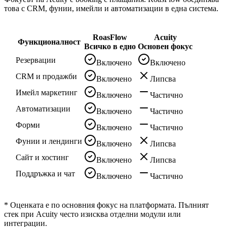
това с CRM, фунии, имейли и автоматизации в една система.
RoasFlow
Acuity
Функционалност
Всичко в едно
Основен фокус
Резервации
Включено
Включено
CRM и продажби
Включено
Липсва
Имейл маркетинг
Включено
Частично
Автоматизации
Включено
Частично
Форми
Включено
Частично
Фунии и лендинги
Включено
Липсва
Сайт и хостинг
Включено
Липсва
Поддръжка и чат
Включено
Частично
* Оценката е по основния фокус на платформата. Пълният
стек при
Acuity
често изисква отделни модули или
интеграции.