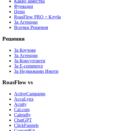
Какво замества
Функции
Цени
RoasFlow PRO + Клуба
За Агенции
Всички Решения
Решения
За Коучове
За Агенции
За Консултанти
За E-commerce
За Недвижими Имоти
RoasFlow vs
ActiveCampaign
AccuLynx
Acuity
Cal.com
Calendly
ChatGPT
ClickFunnels
ConvertKit