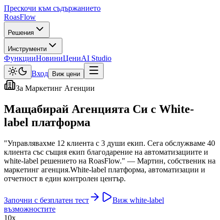
Прескочи към съдържанието
Roas
Flow
Решения
Инструменти
Функции
Новини
Цени
AI Studio
Вход
Виж цени
За Маркетинг Агенции
Мащабирай Агенцията Си с
White-
label платформа
"Управлявахме 12 клиента с 3 души екип. Сега обслужваме 40
клиента със същия екип благодарение на автоматизациите и
white-label решението на RoasFlow." — Мартин, собственик на
маркетинг агенция.
White-label платформа, автоматизации и
отчетност в един контролен център.
Започни с безплатен тест
Виж white-label
възможностите
10x