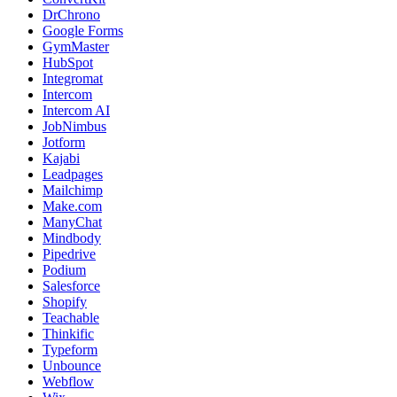
DrChrono
Google Forms
GymMaster
HubSpot
Integromat
Intercom
Intercom AI
JobNimbus
Jotform
Kajabi
Leadpages
Mailchimp
Make.com
ManyChat
Mindbody
Pipedrive
Podium
Salesforce
Shopify
Teachable
Thinkific
Typeform
Unbounce
Webflow