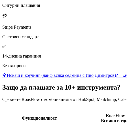
Сигурни плащания
💳
Stripe Payments
Световен стандарт
✅
14-дневна гаранция
Без въпроси
💎
Искаш и коучинг (лайф всяка седмица с Иво Димитров)?
→
🧩
Защо да плащате за
10+ инструмента
?
Сравнете RoasFlow с комбинацията от HubSpot, Mailchimp, Calen
RoasFlow
Функционалност
Всичко в ед