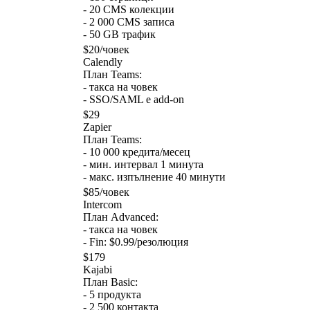
-
20 CMS колекции
-
2 000 CMS записа
-
50 GB трафик
$20/човек
Calendly
План Teams
:
-
такса на човек
-
SSO/SAML е add-on
$29
Zapier
План Teams
:
-
10 000 кредита/месец
-
мин. интервал 1 минута
-
макс. изпълнение 40 минути
$85/човек
Intercom
План Advanced
:
-
такса на човек
-
Fin: $0.99/резолюция
$179
Kajabi
План Basic
:
-
5 продукта
-
2 500 контакта