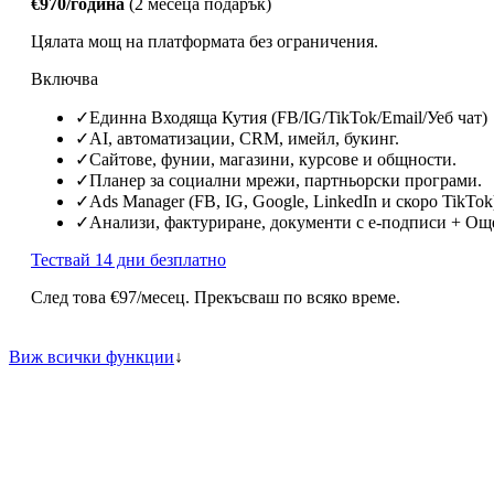
€970
/година
(
2
месеца подарък)
Цялата мощ на платформата без ограничения.
Включва
✓
Единна Входяща Кутия (FB/IG/TikTok/Email/Уеб чат)
✓
AI, автоматизации, CRM, имейл, букинг.
✓
Сайтове, фунии, магазини, курсове и общности.
✓
Планер за социални мрежи, партньорски програми.
✓
Ads Manager (FB, IG, Google, LinkedIn и скоро TikTok
✓
Анализи, фактуриране, документи с е-подписи + Ощ
Тествай 14 дни безплатно
След това
€97
/месец. Прекъсваш по всяко време.
Виж всички функции
↓