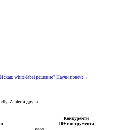
Искаш white-label решение? Научи повече
→
dly, Zapier и други
Конкуренти
но
10+ инструмента
$890