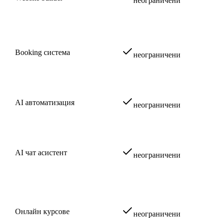
неограничени
Booking система
неограничени
AI автоматизация
неограничени
AI чат асистент
неограничени
Онлайн курсове
неограничени