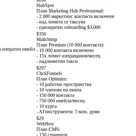
HubSpot
План Marketing Hub Professional
:
-
2 000 маркетинг контакта включени
-
над лимита се таксува
-
еднократен onboarding $3,000
$350
Mailchimp
План Premium (10 000 контакта)
:
а изпратен имейл
-
10 000 контакта включени
-
15x лимит изпращания/месец
-
надлимитни такси
$297
ClickFunnels
План Optimize
:
-
10 работни пространства
-
10 членове на екипа
-
150 000 контакта
-
750 000 имейла/месец
-
10 курса
-
AI инструменти: 5 млн. думи
$29
Webflow
План CMS
:
-
150 страници