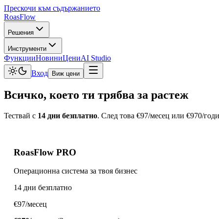
Прескочи към съдържанието
Roas
Flow
Решения
Инструменти
Функции
Новини
Цени
AI Studio
Вход
Виж цени
Всичко, което ти трябва за растеж
Тествай с
14 дни безплатно
. След това
€97
/месец или
€970
/годи
RoasFlow PRO
Операционна система за твоя бизнес
14 дни безплатно
€97
/месец